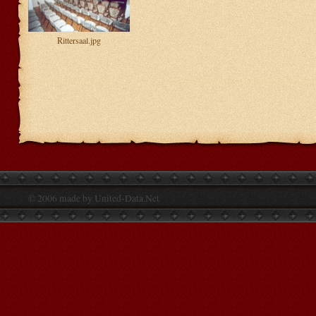
Rittersaal.jpg
© 2006 made by United-Data.Net